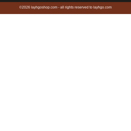
©2026 layhgoshop.com - all rights reserved to layhgo.com