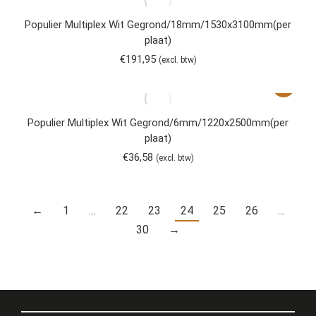
Populier Multiplex Wit Gegrond/18mm/1530x3100mm(per
plaat)
€
191,95
(excl. btw)
Populier Multiplex Wit Gegrond/6mm/1220x2500mm(per
plaat)
€
36,58
(excl. btw)
←
1
…
22
23
24
25
26
…
30
→