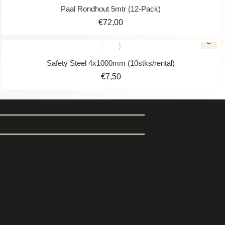
Paal Rondhout 5mtr (12-Pack)
€
72,00
Safety Steel 4x1000mm (10stks/rental)
€
7,50