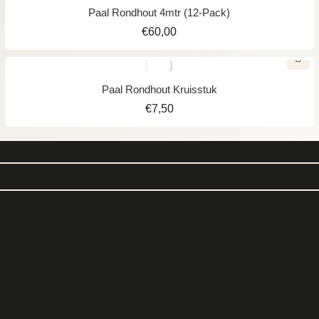
Paal Rondhout 4mtr (12-Pack)
€
60,00
Paal Rondhout Kruisstuk
€
7,50