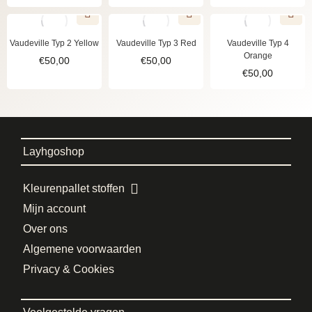
Vaudeville Typ 2 Yellow
Vaudeville Typ 3 Red
Vaudeville Typ 4
Orange
€
50,00
€
50,00
€
50,00
Layhgoshop
Kleurenpallet stoffen
Mijn account
Over ons
Algemene voorwaarden
Privacy & Cookies