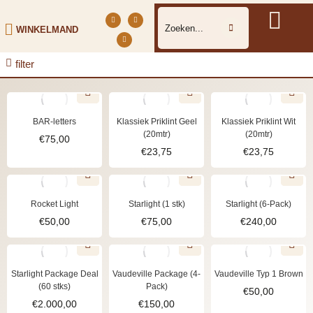
WINKELMAND
filter
BAR-letters
Klassiek Priklint Geel
Klassiek Priklint Wit
(20mtr)
(20mtr)
€
75,00
€
23,75
€
23,75
Rocket Light
Starlight (1 stk)
Starlight (6-Pack)
€
50,00
€
75,00
€
240,00
Starlight Package Deal
Vaudeville Package (4-
Vaudeville Typ 1 Brown
(60 stks)
Pack)
€
50,00
€
2.000,00
€
150,00