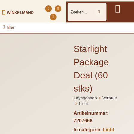
WINKELMAND
filter
Starlight
Package
Deal (60
stks)
Layhgoshop
Verhuur
Je bent hier:
Licht
Artikelnummer:
7207668
In categorie:
Licht