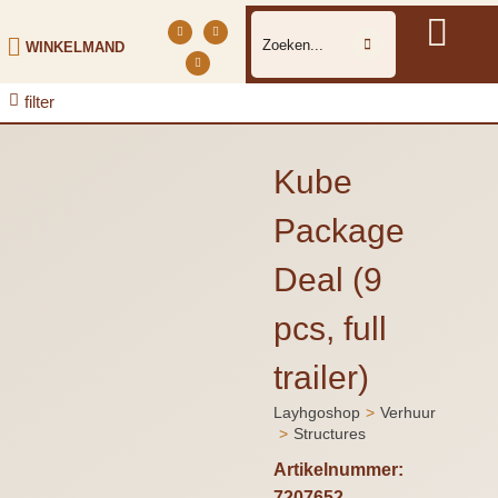
WINKELMAND
filter
Kube
Package
Deal (9
pcs, full
trailer)
Layhgoshop
Verhuur
Je bent hier:
Structures
Artikelnummer:
7207652