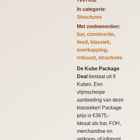
In categorie:
Structures
Met zoekwoorden:
bar
,
constructie
,
food
,
klassiek
,
overkapping
,
robuust
,
structures
De Kube Package
Deal
bestaat uit 9
Kubes. Een
vlijmscherpe
aanbieding van deze
klassieker! Package
prijs is €3675,-
Ideaal als bar, FOH,
merchandise en
verkoop- of infopunt.