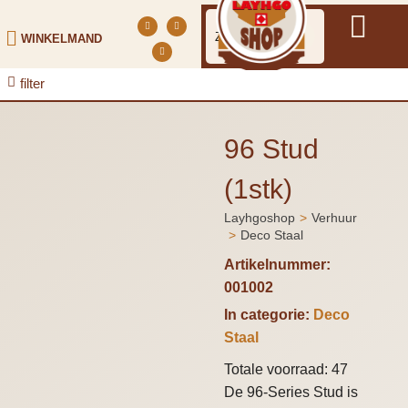
WINKELMAND
filter
96 Stud
(1stk)
Layhgoshop
Verhuur
Je bent hier:
Deco Staal
Artikelnummer:
001002
In categorie:
Deco
Staal
Totale voorraad: 47
De 96-Series Stud is