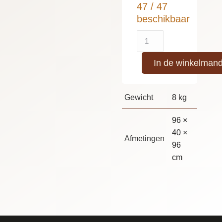
47 / 47
beschikbaar
In de winkelman
Gewicht
8 kg
96 ×
40 ×
Afmetingen
96
cm