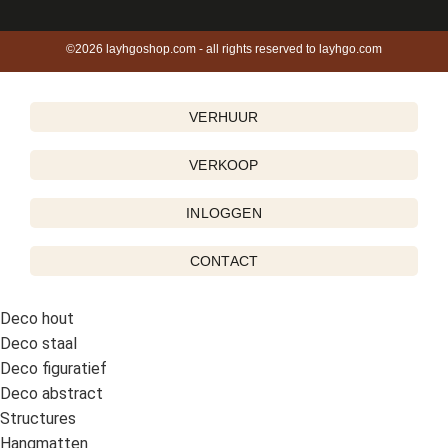
©2026 layhgoshop.com - all rights reserved to layhgo.com
VERHUUR
VERKOOP
INLOGGEN
CONTACT
Deco hout
Deco staal
Deco figuratief
Deco abstract
Structures
Hangmatten