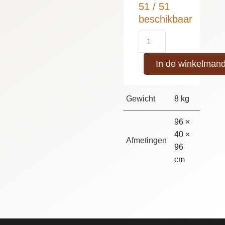
51 / 51
beschikbaar
In de winkelman
Gewicht
8 kg
96 ×
40 ×
Afmetingen
96
cm