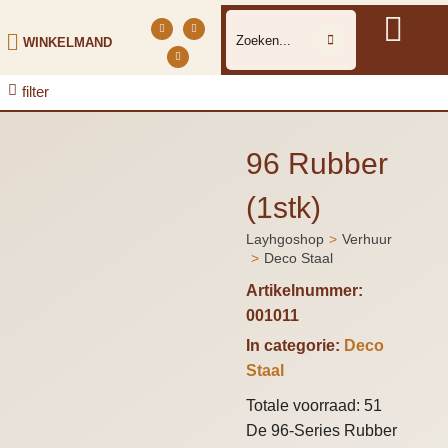
WINKELMAND
filter
96 Rubber
(1stk)
Layhgoshop
Verhuur
Je bent hier:
Deco Staal
Artikelnummer:
001011
In categorie:
Deco
Staal
Totale voorraad: 51
De 96-Series Rubber