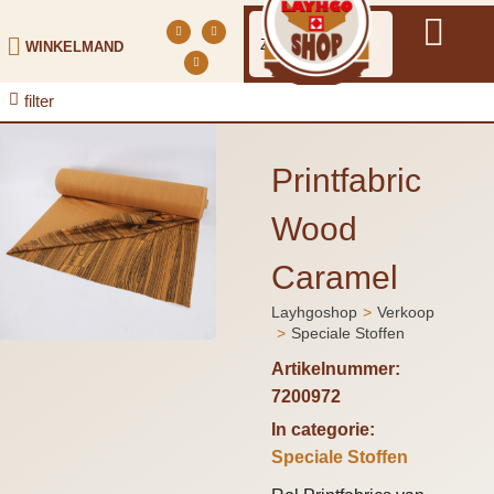
WINKELMAND
filter
Printfabric
Wood
Caramel
Layhgoshop
Verkoop
Je bent hier:
Speciale Stoffen
Artikelnummer:
7200972
In categorie:
Speciale Stoffen