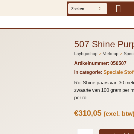
507 Shine Pur
Layhgoshop
Verkoop
Speci
Je bent hier:
Artikelnummer:
050507
In categorie:
Speciale Stof
Rol Shine paars van 30 mete
zwaarte van 100 gram per m2
per rol
€
310,05
(excl. btw