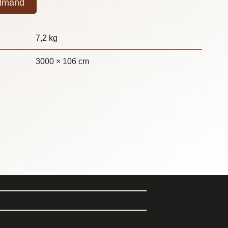
elmand
7,2 kg
3000 × 106 cm