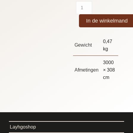
In de winkelmand
0,47
Gewicht
kg
3000
Afmetingen
× 308
cm
Layhgoshop