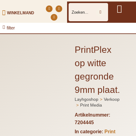
WINKELMAND
filter
PrintPlex
op witte
gegronde
9mm plaat.
Layhgoshop
Verkoop
Je bent hier:
Print Media
Artikelnummer:
7204445
In categorie:
Print