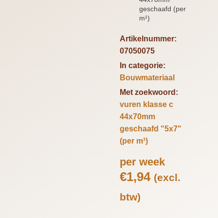
geschaafd (per
m¹)
Artikelnummer:
07050075
In categorie:
Bouwmateriaal
Met zoekwoord:
vuren klasse c
44x70mm
geschaafd "5x7"
(per m¹)
per week
€
1,94
(excl.
btw)