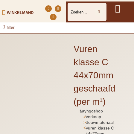
WINKELMAND
filter
Vuren
klasse C
44x70mm
geschaafd
(per m¹)
Layhgoshop
Je bent hier:
Verkoop
Bouwmateriaal
Vuren klasse C
44x70mm