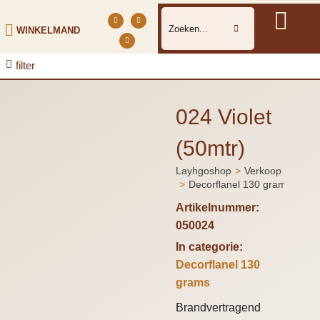
WINKELMAND
filter
024 Violet
(50mtr)
Layhgoshop
Verkoop
Je bent hier:
Decorflanel 130 grams
Artikelnummer:
050024
In categorie:
Decorflanel 130
grams
Brandvertragend