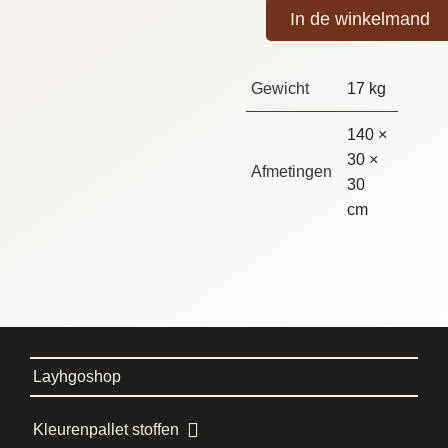
In de winkelmand
Gewicht
17 kg
140 ×
30 ×
Afmetingen
30
cm
Layhgoshop
Kleurenpallet stoffen