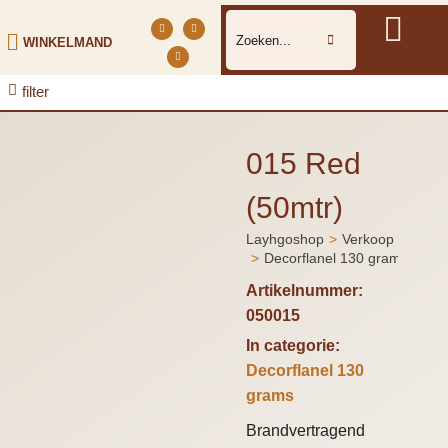
WINKELMAND
filter
015 Red
(50mtr)
Layhgoshop
Verkoop
Je bent hier:
Decorflanel 130 grams
Artikelnummer:
050015
In categorie:
Decorflanel 130
grams
Brandvertragend