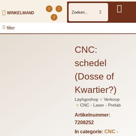
WINKELMAND
filter
CNC:
schedel
(Dosse of
Kwartier?)
Layhgoshop
Verkoop
Je bent hier:
CNC - Laser - Prefab
Artikelnummer:
7208252
In categorie:
CNC -