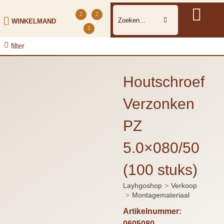
WINKELMAND
filter
Houtschroef
Verzonken
PZ
5.0×080/50
(100 stuks)
Layhgoshop
Verkoop
Je bent hier:
Montagemateriaal
Artikelnummer:
0605080