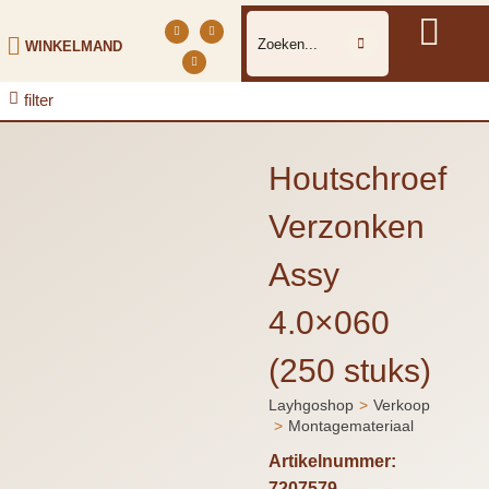
WINKELMAND
filter
Houtschroef
Verzonken
Assy
4.0×060
(250 stuks)
Layhgoshop
Verkoop
Je bent hier:
Montagemateriaal
Artikelnummer:
7207579