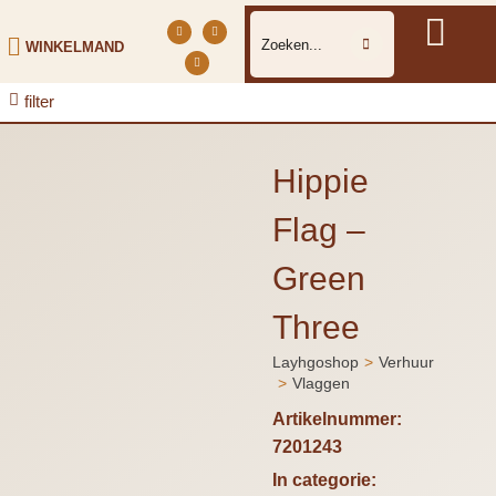
WINKELMAND
filter
Hippie
Flag –
Green
Three
Layhgoshop
Verhuur
Je bent hier:
Vlaggen
Artikelnummer:
7201243
In categorie: