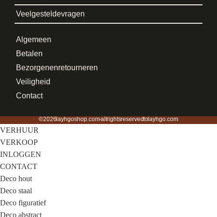
Veelgestelde vragen
Algemeen
Betalen
Bezorgen en retourneren
Veiligheid
Contact
©2026 layhgoshop.com - all rights reserved to layhgo.com
VERHUUR
VERKOOP
INLOGGEN
CONTACT
Deco hout
Deco staal
Deco figuratief
Deco abstract