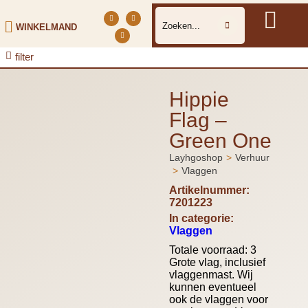
WINKELMAND
filter
Hippie
Flag –
Green One
Je bent hier:
Layhgoshop
Verhuur
Vlaggen
Artikelnummer:
7201223
In categorie:
Vlaggen
Totale voorraad: 3
Grote vlag, inclusief
vlaggenmast. Wij
kunnen eventueel
ook de vlaggen voor