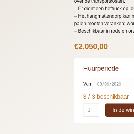
over de transportkosten.
– Er dient een heftruck op l
– Het hangmattendorp kan 
palen moeten verankerd wor
– Beschikbaar in rode en or
€
2.050,00
Huurperiode
Van
3 / 3 beschikbaar
In de wi