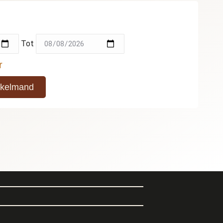
Tot
r
nkelmand