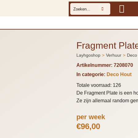
Fragment Plat
Layhgoshop
Verhuur
Deco
Je bent hier:
Artikelnummer:
7208070
In categorie:
Deco Hout
Totale voorraad: 126
De Fragment Plate is een ho
Ze zijn allemaal random ge
per week
€
96,00