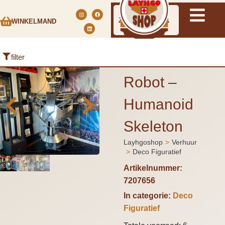
WINKELMAND
filter
Robot –
Humanoid
Skeleton
Layhgoshop
Verhuur
Je bent hier:
Deco Figuratief
Artikelnummer:
7207656
In categorie:
Deco
Figuratief