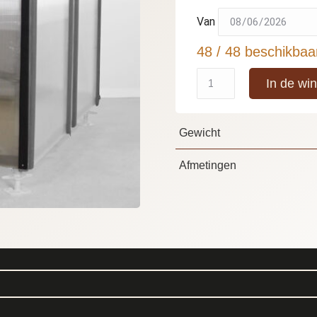
Van
48 / 48 beschikbaa
In de wi
Gewicht
Afmetingen