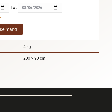
Tot
r
nkelmand
4 kg
200 × 90 cm