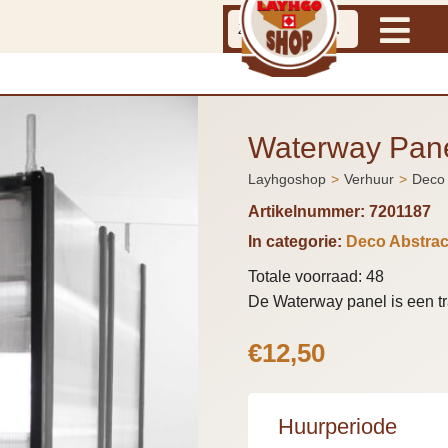
Waterway Pan
Layhgoshop
Verhuur
Deco 
Je bent hier:
Artikelnummer:
7201187
In categorie:
Deco Abstrac
Totale voorraad: 48
De Waterway panel is een tr
€
12,50
Huurperiode