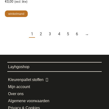
€
0,00
(excl. btw)
winkelmand
1
2
3
4
5
6
→
Layhgoshop
Kleurenpallet stoffen
Mijn account
Over ons
Algemene voorwaarden
Privacy & Cookies